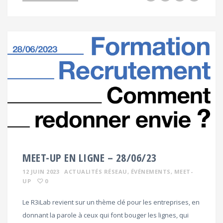
MEET-UP EN LIGNE – 28/06/23
12 JUIN 2023
ACTUALITÉS RÉSEAU
, ÉVÉNEMENTS
, MEET-
UP
0
Le R3iLab revient sur un thème clé pour les entreprises, en
donnant la parole à ceux qui font bouger les lignes, qui