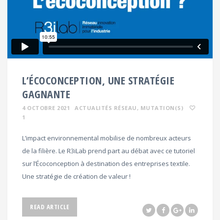
L’ÉCOCONCEPTION, UNE STRATÉGIE
GAGNANTE
4 OCTOBRE 2021
ACTUALITÉS RÉSEAU
, MUTATION(S)
1
L’impact environnemental mobilise de nombreux acteurs
de la filière. Le R3iLab prend part au débat avec ce tutoriel
sur l’Écoconception à destination des entreprises textile.
Une stratégie de création de valeur !
READ ARTICLE