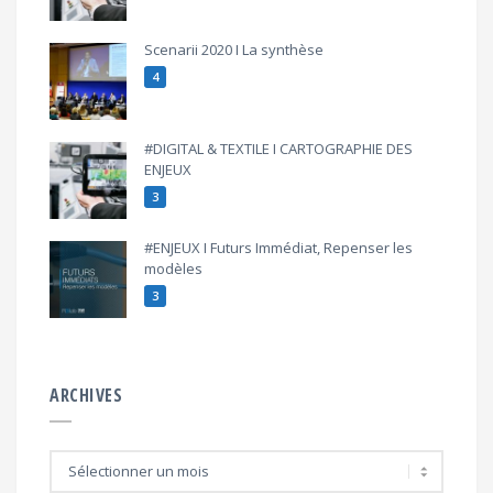
Scenarii 2020 I La synthèse
4
#DIGITAL & TEXTILE I CARTOGRAPHIE DES
ENJEUX
3
#ENJEUX I Futurs Immédiat, Repenser les
modèles
3
ARCHIVES
A
r