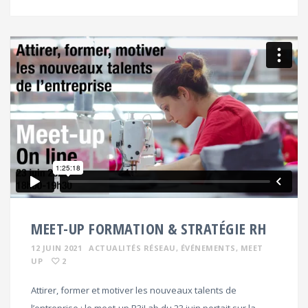
MEET-UP FORMATION & STRATÉGIE RH
12 JUIN 2021
ACTUALITÉS RÉSEAU
, ÉVÉNEMENTS
, MEET
UP
2
Attirer, former et motiver les nouveaux talents de
l’entreprise : le meet-up R3iLab du 23 juin portait sur la