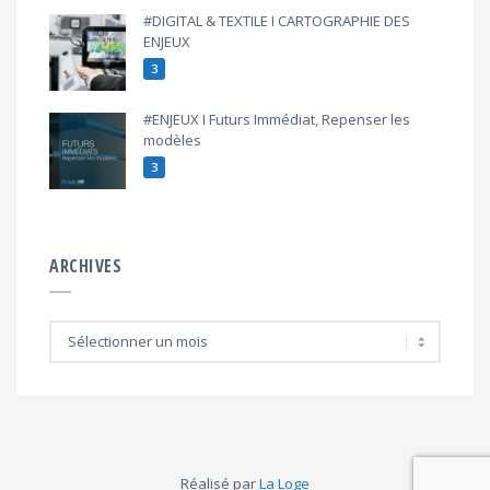
#DIGITAL & TEXTILE I CARTOGRAPHIE DES
ENJEUX
3
#ENJEUX I Futurs Immédiat, Repenser les
modèles
3
ARCHIVES
A
r
c
h
i
v
e
s
Réalisé par
La Loge