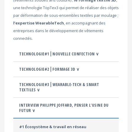
(vêtements soudés ans couture) ;
le formage textile 3D
,
une technologie TopTex3 qui permet de réaliser des objets
par déformation de sous-ensembles textiles par moulage ;
l’expertise WearableTech
, en accompagnant des
entreprises dans le développement de vêtements
connectés.
TECHNOLOGIE#1⎪NOUVELLE CONFECTION ∨
TECHNOLOGIE#2⎪FORMAGE 3D ∨
TECHNOLOGIE#3⎪WEARABLE-TECH & SMART
TEXTILES ∨
INTERVIEW PHILIPPE JOFFARD, PENSER L'USINE DU
FUTUR ∨
#1 Écosystème & travail en réseau