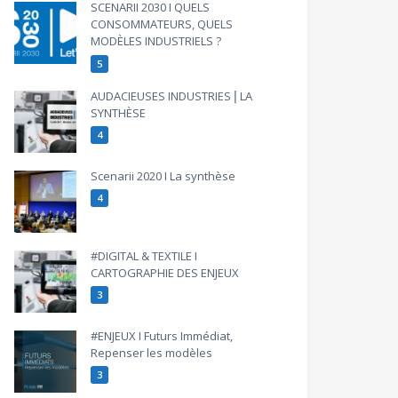
SCENARII 2030 I QUELS
CONSOMMATEURS, QUELS
MODÈLES INDUSTRIELS ?
5
AUDACIEUSES INDUSTRIES⎪LA
SYNTHÈSE
4
Scenarii 2020 I La synthèse
4
#DIGITAL & TEXTILE I
CARTOGRAPHIE DES ENJEUX
3
#ENJEUX I Futurs Immédiat,
Repenser les modèles
3